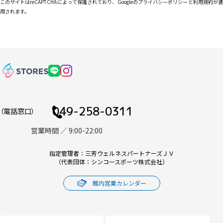
し
このサイトはreCAPTCHAによって保護されており、Googleの
プライバシーポリシー
と
利用規約
が
て
用されます。
く
だ
さ
い
。
049-258-0311
（電話窓口）
営業時間 ／ 9:00-22:00
指定管理者：三芳ウェルネスパートナーズＪＶ
（代表団体：シンコースポーツ株式会社）
館内営業カレンダー